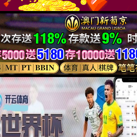
6
|
滇ICP备16002218号